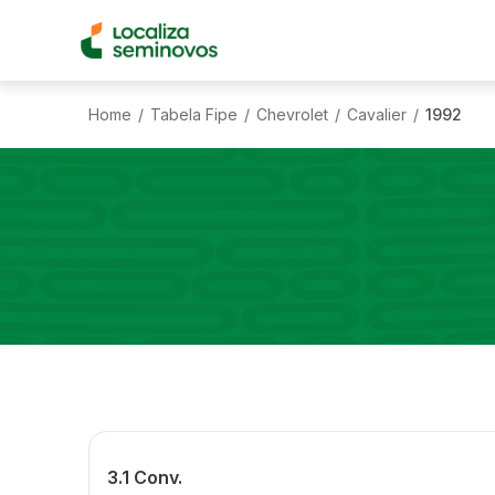
Home
Tabela Fipe
Chevrolet
Cavalier
1992
/
/
/
/
3.1 Conv.