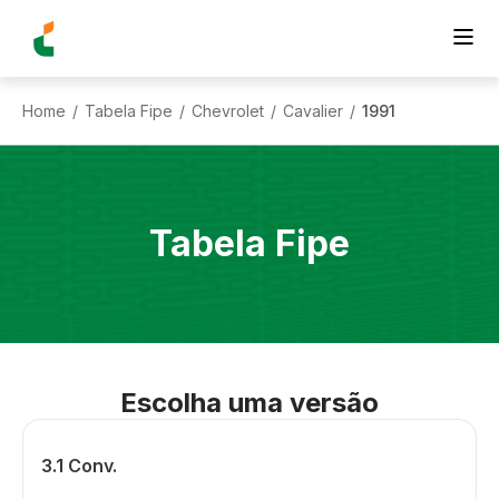
Home
Tabela Fipe
Chevrolet
Cavalier
1991
/
/
/
/
Tabela Fipe
Escolha uma versão
3.1 Conv.