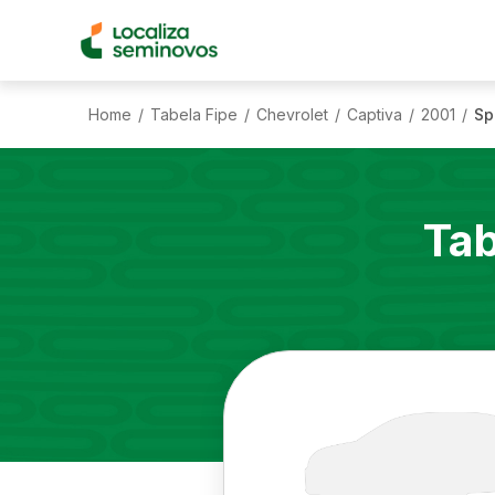
Home
Tabela Fipe
Chevrolet
Captiva
2001
Sp
/
/
/
/
/
Tab