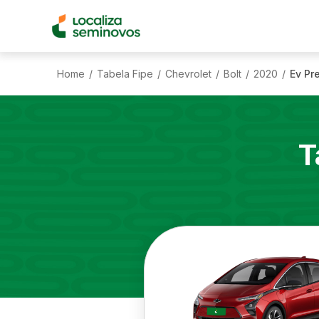
Home
Tabela Fipe
Chevrolet
Bolt
2020
Ev Pr
/
/
/
/
/
T