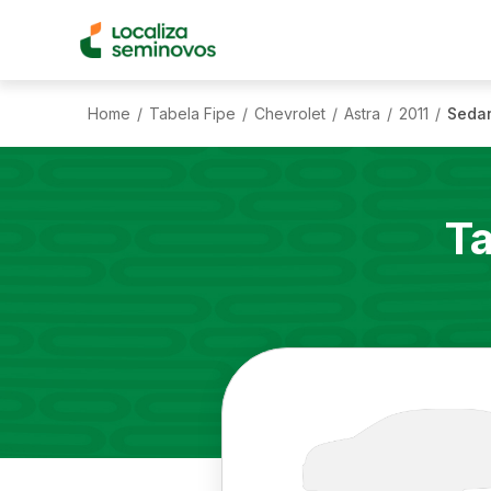
Home
Tabela Fipe
Chevrolet
Astra
2011
Sedan
/
/
/
/
/
Ta