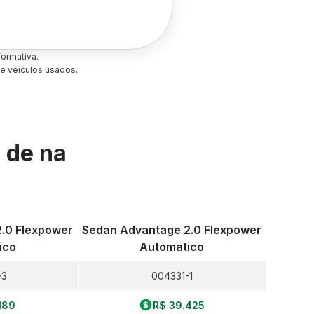
ormativa.
e veículos usados.
s de
na
.0 Flexpower
Sedan Advantage 2.0 Flexpower
ico
Automatico
-3
004331-1
189
R$ 39.425