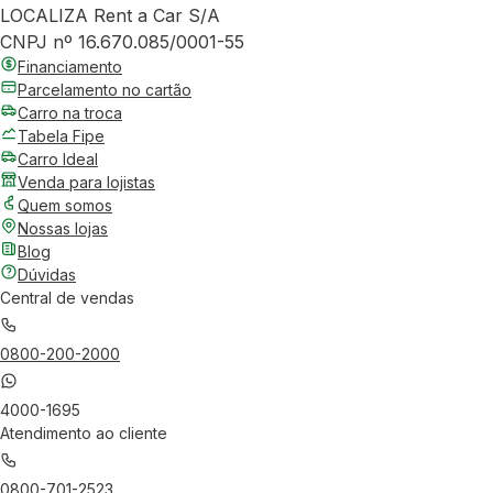
LOCALIZA Rent a Car S/A
CNPJ nº 16.670.085/0001-55
Financiamento
Parcelamento no cartão
Carro na troca
Tabela Fipe
Carro Ideal
Venda para lojistas
Quem somos
Nossas lojas
Blog
Dúvidas
Central de vendas
0800-200-2000
4000-1695
Atendimento ao cliente
0800-701-2523