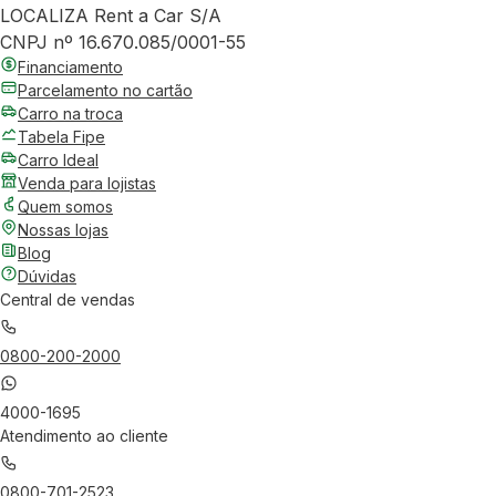
LOCALIZA Rent a Car S/A
CNPJ nº 16.670.085/0001-55
Financiamento
Parcelamento no cartão
Carro na troca
Tabela Fipe
Carro Ideal
Venda para lojistas
Quem somos
Nossas lojas
Blog
Dúvidas
Central de vendas
0800-200-2000
4000-1695
Atendimento ao cliente
0800-701-2523