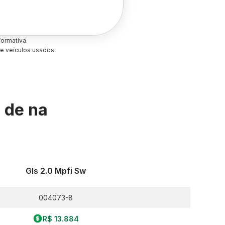
ormativa.
e veículos usados.
s de
na
Gls 2.0 Mpfi Sw
004073-8
R$ 13.884