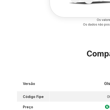
Os valor
Os dados não poss
Compa
Gls
Versão
Código Fipe
0
Preço