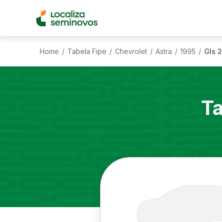
Home
Tabela Fipe
Chevrolet
Astra
1995
Gls 2
/
/
/
/
/
Ta