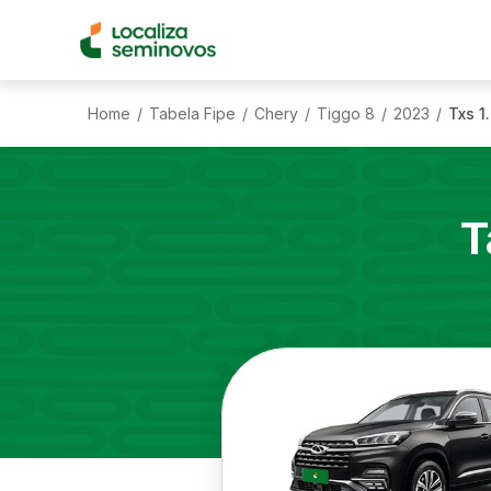
Home
Tabela Fipe
Chery
Tiggo 8
2023
Txs 1
/
/
/
/
/
T