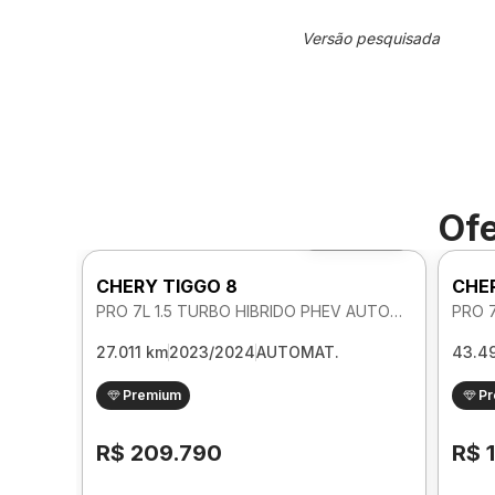
Versão pesquisada
Ofe
Foto 360º
CHERY TIGGO 8
CHE
PRO 7L 1.5 TURBO HIBRIDO PHEV AUTOMATICO
27.011 km
2023/2024
AUTOMAT.
43.4
Premium
P
R$ 209.790
R$ 