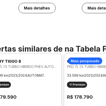
Mais detalhes
Mais deta
rtas similares de
na Tabela 
RY TIGGO 8
CHERY TIGGO 8
Mais pesquisado
PRO 7L 1.5 TURBO HIBRIDO PHEV AUTOMATICO
96 km
2023/2024
AUTOMAT.
33.599 km
2023/2024
A
remium
Premium
179.590
R$ 178.790