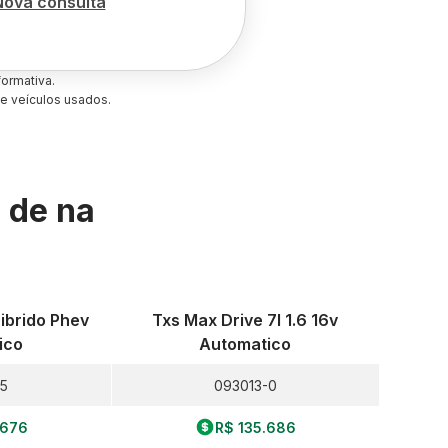
Nova consulta
ormativa.
e veículos usados.
s de
na
Hibrido Phev
Txs Max Drive 7l 1.6 16v
ico
Automatico
-5
093013-0
.676
R$ 135.686