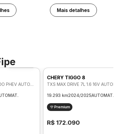
lhes
Mais detalhes
Fipe
Foto 360º
CHERY TIGGO 8
PRO 7L 1.5 TURBO HIBRIDO PHEV AUTOMATICO
TXS MAX DRIVE 7L 1.6 16V AUTOMATICO
UTOMAT.
19.293 km
2024/2025
AUTOMAT.
Premium
R$ 172.090