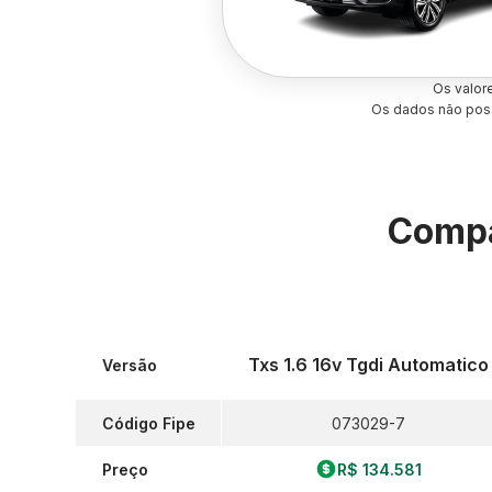
Os valor
Os dados não poss
Compa
Txs 1.6 16v Tgdi Automatico
Versão
Código Fipe
073029-7
Preço
R$ 134.581