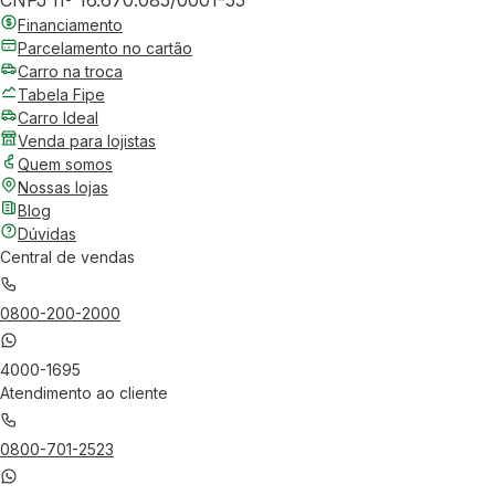
CNPJ nº 16.670.085/0001-55
Financiamento
Parcelamento no cartão
Carro na troca
Tabela Fipe
Carro Ideal
Venda para lojistas
Quem somos
Nossas lojas
Blog
Dúvidas
Central de vendas
0800-200-2000
4000-1695
Atendimento ao cliente
0800-701-2523