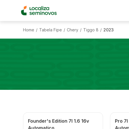
Home
Tabela Fipe
Chery
Tiggo 8
2023
/
/
/
/
Founder's Edition 7l 1.6 16v
Pro 7l
Automatico
Autom