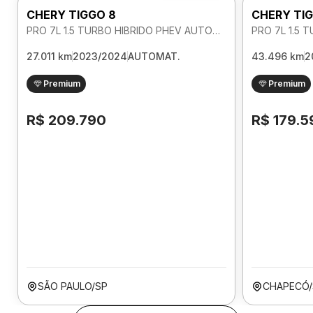
CHERY TIGGO 8
CHERY TI
PRO 7L 1.5 TURBO HIBRIDO PHEV AUTOMATICO
27.011 km
2023/2024
AUTOMAT.
43.496 km
2
Premium
Premium
R$ 209.790
R$ 179.5
SÃO PAULO/SP
CHAPECÓ/