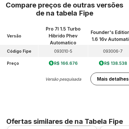
Compare preços de outras versões
de
na tabela Fipe
Pro 7l 1.5 Turbo
Founder's Edition
Hibrido Phev
Versão
1.6 16v Automat
Automatico
Código Fipe
093010-5
093006-7
Preço
R$ 166.676
R$ 138.538
Mais detalhes
Versão pesquisada
Ofertas similares de
na Tabela Fipe
Foto 360º