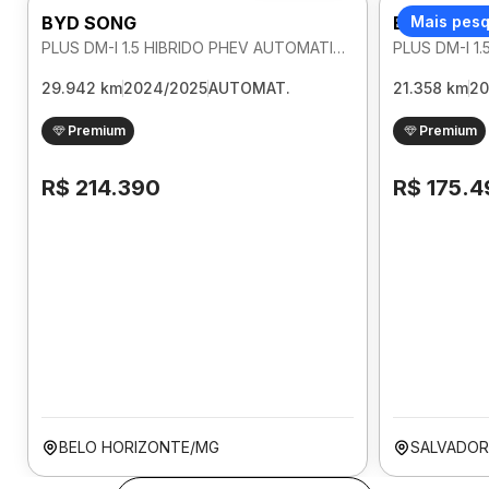
BYD SONG
BYD SONG
Mais pes
PLUS DM-I 1.5 HIBRIDO PHEV AUTOMATICO
29.942 km
2024/2025
AUTOMAT.
21.358 km
20
Premium
Premium
R$ 214.390
R$ 175.4
BELO HORIZONTE/MG
SALVADOR