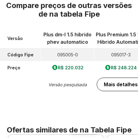
Compare preços de outras versões
de
na tabela Fipe
Plus dm-I 1.5 hibrido
Plus Premium 1.5
Versão
phev automatico
Hibrido Automat
Código Fipe
095005-0
095017-3
Preço
R$ 220.032
R$ 248.224
Mais detalhes
Versão pesquisada
Ofertas similares de
na Tabela Fipe
Foto 360º