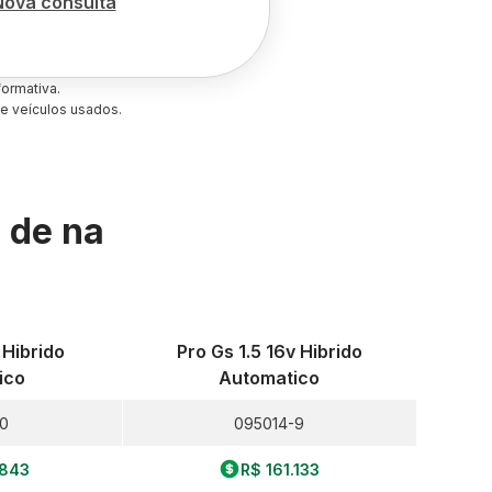
Nova consulta
ormativa.
e veículos usados.
s de
na
 Hibrido
Pro Gs 1.5 16v Hibrido
ico
Automatico
-0
095014-9
.843
R$ 161.133