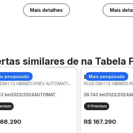
Mais detalhes
Mais deta
rtas similares de
na Tabela 
Foto 360º
 SONG
is pesquisado
BYD SONG
Mais pesquisado
PLUS DM-I 1.5 HIBRIDO PHEV AUTOMATICO
42 km
2023/2024
AUTOMAT.
59.742 km
2023/2024
A
remium
Premium
168.290
R$ 167.290