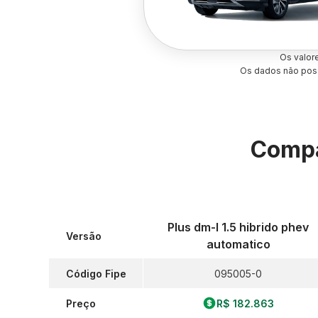
Os valor
Os dados não poss
Compa
Plus dm-I 1.5 hibrido phev
Versão
automatico
Código Fipe
095005-0
Preço
R$ 182.863