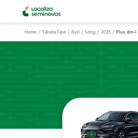
Home
Tabela Fipe
Byd
Song
2025
Plus dm-I
/
/
/
/
/