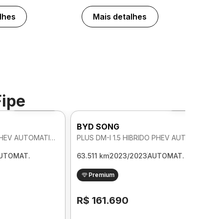
lhes
Mais detalhes
Fipe
Foto 360º
Foto 360º
BYD SONG
PLUS DM-I 1.5 HIBRIDO PHEV AUTOMATICO
PLUS DM-I 1.5 HIBRIDO PHEV AUTOMATICO
UTOMAT.
63.511 km
2023/2023
AUTOMAT.
Premium
R$ 161.690