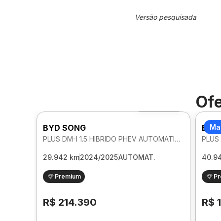
Versão pesquisada
Ofe
Foto 360º
BYD SONG
BYD
Ma
PLUS DM-I 1.5 HIBRIDO PHEV AUTOMATICO
29.942 km
2024/2025
AUTOMAT.
40.9
Premium
P
R$ 214.390
R$ 