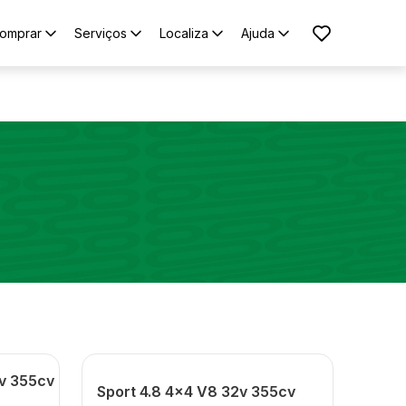
omprar
Serviços
Localiza
Ajuda
2v 355cv
Sport 4.8 4x4 V8 32v 355cv