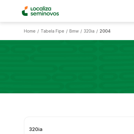
Home
Tabela Fipe
Bmw
320ia
2004
/
/
/
/
320ia