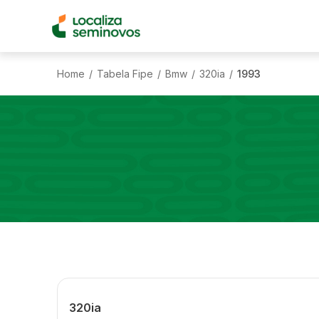
Home
Tabela Fipe
Bmw
320ia
1993
/
/
/
/
320ia