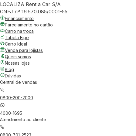
LOCALIZA Rent a Car S/A
CNPJ nº 16.670.085/0001-55
Financiamento
Parcelamento no cartão
Carro na troca
Tabela Fipe
Carro Ideal
Venda para lojistas
Quem somos
Nossas lojas
Blog
Dúvidas
Central de vendas
0800-200-2000
4000-1695
Atendimento ao cliente
0800-701-2523