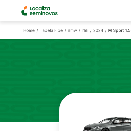
Home
Tabela Fipe
Bmw
118i
2024
M Sport 1.
/
/
/
/
/