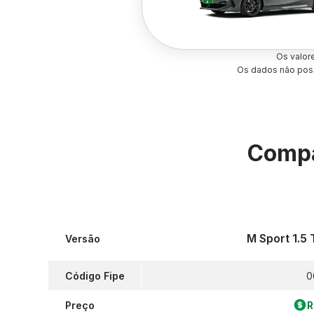
Os valor
Os dados não poss
Compa
M Sport 1.5
Versão
Código Fipe
0
Preço
R