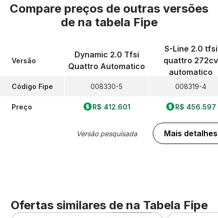
Compare preços de outras versões
de
na tabela Fipe
S-Line 2.0 tfsi
Dynamic 2.0 Tfsi
quattro 272cv
Versão
Quattro Automatico
automatico
Código Fipe
008330-5
008319-4
Preço
R$ 412.601
R$ 456.597
Mais detalhes
Versão pesquisada
Ofertas similares de
na Tabela Fipe
Foto 360º