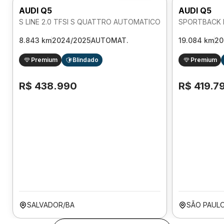
AUDI Q5
AUDI Q5
S LINE 2.0 TFSI S QUATTRO AUTOMATICO
8.843 km
2024/2025
AUTOMAT.
19.084 km
20
Premium
Blindado
Premium
R$ 438.990
R$ 419.7
SALVADOR/BA
SÃO PAULO