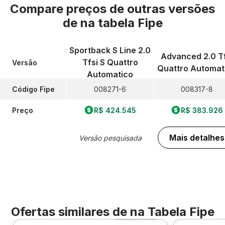
Compare preços de outras versões
de
na tabela Fipe
Sportback S Line 2.0
Advanced 2.0 Tf
Tfsi S Quattro
Versão
Quattro Automat
Automatico
Código Fipe
008271-6
008317-8
Preço
R$ 424.545
R$ 383.926
Mais detalhes
Versão pesquisada
Ofertas similares de
na Tabela Fipe
Foto 360º