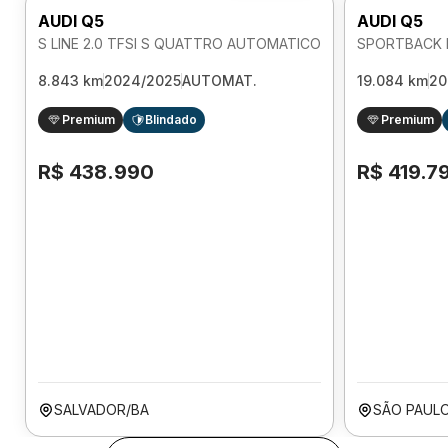
AUDI Q5
AUDI Q5
S LINE 2.0 TFSI S QUATTRO AUTOMATICO
8.843 km
2024/2025
AUTOMAT.
19.084 km
20
Premium
Blindado
Premium
R$ 438.990
R$ 419.7
SALVADOR/BA
SÃO PAULO