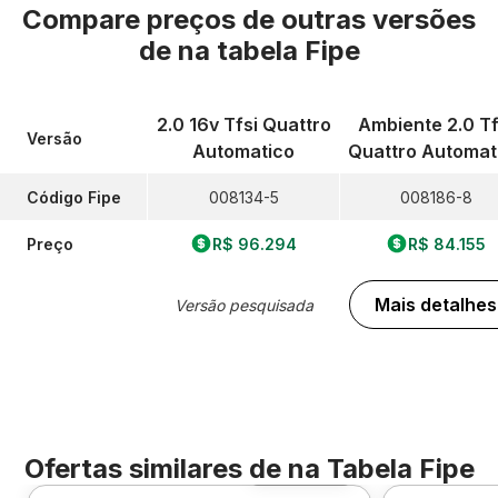
Compare preços de outras versões
de
na tabela Fipe
2.0 16v Tfsi Quattro
Ambiente 2.0 Tf
Versão
Automatico
Quattro Automat
Código Fipe
008134-5
008186-8
Preço
R$ 96.294
R$ 84.155
Mais detalhes
Versão pesquisada
Ofertas similares de
na Tabela Fipe
Foto 360º