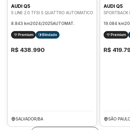
AUDI Q5
AUDI Q5
S LINE 2.0 TFSI S QUATTRO AUTOMATICO
8.843 km
2024/2025
AUTOMAT.
19.084 km
20
Premium
Blindado
Premium
R$ 438.990
R$ 419.7
SALVADOR/BA
SÃO PAULO