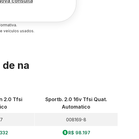
Nova consulta
ormativa.
e veículos usados.
s de
na
 2.0 Tfsi
Sportb. 2.0 16v Tfsi Quat.
ico
Automatico
-7
008169-8
.332
R$ 98.197