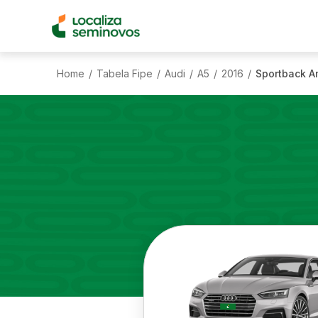
Home
Tabela Fipe
Audi
A5
2016
Sportback A
/
/
/
/
/