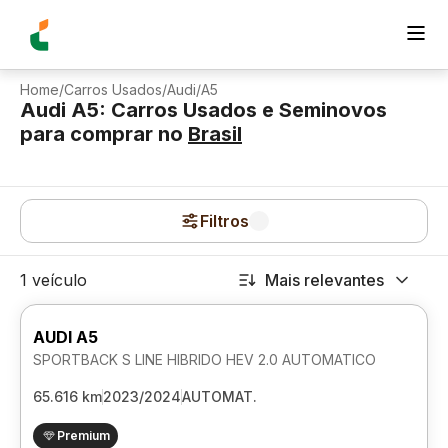
Home
/
Carros Usados
/
Audi
/
A5
Audi A5: Carros Usados e Seminovos
para comprar
no
Brasil
Filtros
1 veículo
Mais relevantes
AUDI A5
SPORTBACK S LINE HIBRIDO HEV 2.0 AUTOMATICO
65.616 km
2023/2024
AUTOMAT.
Premium