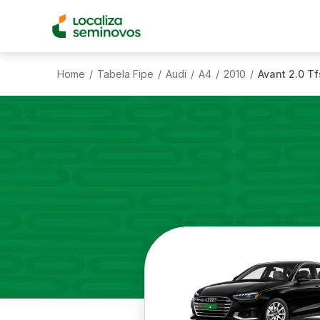
Home
Tabela Fipe
Audi
A4
2010
Avant 2.0 T
/
/
/
/
/