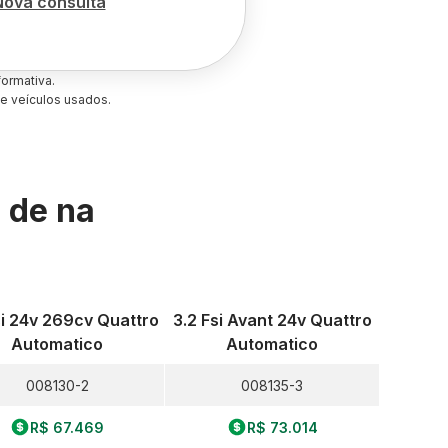
Nova consulta
ormativa.
e veículos usados.
s de
na
si 24v 269cv Quattro
3.2 Fsi Avant 24v Quattro
Automatico
Automatico
008130-2
008135-3
R$ 67.469
R$ 73.014