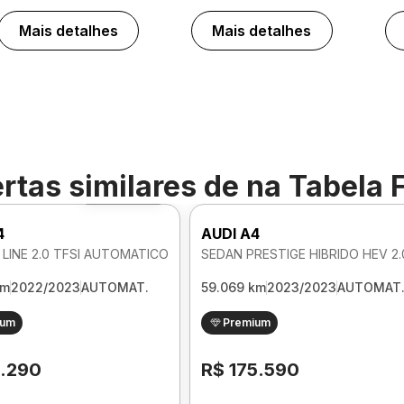
Mais detalhes
Mais detalhes
rtas similares de
na Tabela 
Foto 360º
4
AUDI A4
 LINE 2.0 TFSI AUTOMATICO
km
2022/2023
AUTOMAT.
59.069 km
2023/2023
AUTOMAT
ium
Premium
1.290
R$ 175.590