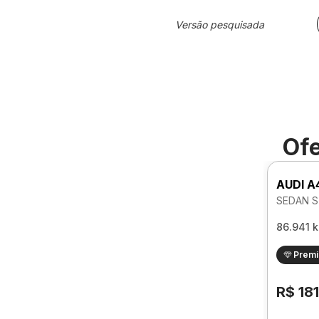
Versão pesquisada
Ofe
AUDI A
SEDAN S
86.941 
Prem
R$ 18