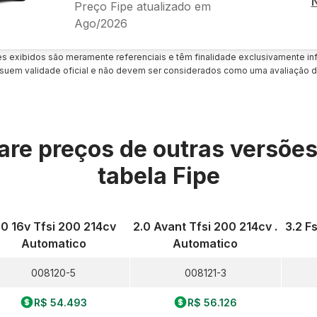
Preço Fipe atualizado em
Ago/2026
es exibidos são meramente referenciais e têm finalidade exclusivamente inf
uem validade oficial e não devem ser considerados como uma avaliação d
re preços de outras versõe
tabela Fipe
.0 16v Tfsi 200 214cv
2.0 Avant Tfsi 200 214cv .
3.2 F
Automatico
Automatico
008120-5
008121-3
R$ 54.493
R$ 56.126