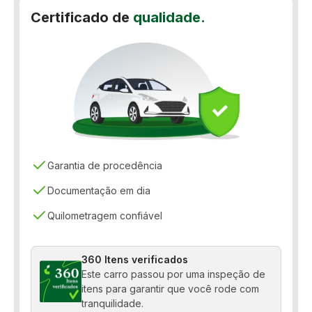
Certificado de
qualidade.
Rádio
Retrovisor fotocrômico
Sensor de estacionamento
Teto solar
Garantia de procedência
Documentação em dia
Quilometragem confiável
360 Itens verificados
Este carro passou por uma inspeção de
itens para garantir que você rode com
tranquilidade.