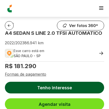
AUDI
Ver fotos 360º
A4 SEDAN S LINE 2.0 TFSI AUTOMATICO
2022
/
2023
86.941
km
Esse carro está em
SÃO PAULO
-
SP
R$
181.290
Formas de pagamento
Tenho interesse
Agendar visita