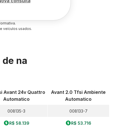
Nova consulta
ormativa.
e veículos usados.
s de
na
si Avant 24v Quattro
Avant 2.0 Tfsi Ambiente
Automatico
Automatico
008135-3
008133-7
R$ 58.139
R$ 53.716