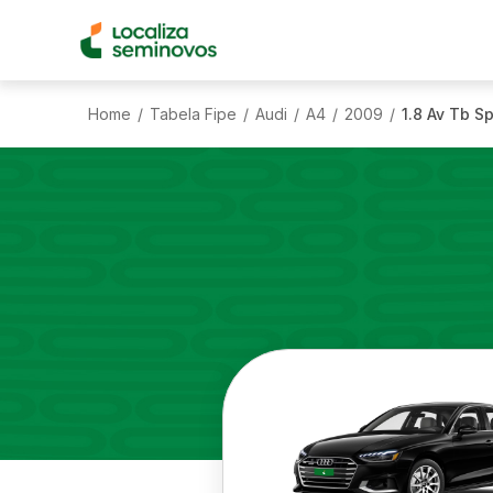
Home
Tabela Fipe
Audi
A4
2009
1.8 Av Tb S
/
/
/
/
/