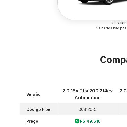
Os valor
Os dados não poss
Compa
2.0 16v Tfsi 200 214cv
2.0
Versão
Automatico
Código Fipe
008120-5
Preço
R$ 49.616