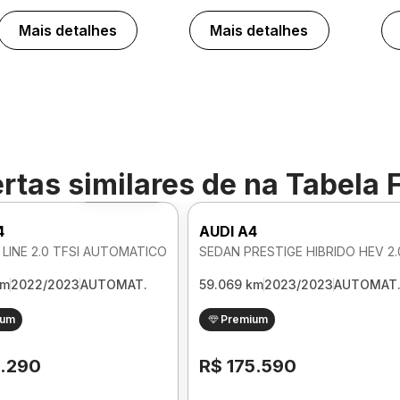
Mais detalhes
Mais detalhes
rtas similares de
na Tabela 
Foto 360º
4
AUDI A4
 LINE 2.0 TFSI AUTOMATICO
km
2022/2023
AUTOMAT.
59.069 km
2023/2023
AUTOMAT
ium
Premium
1.290
R$ 175.590