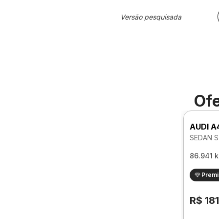
Versão pesquisada
Ofe
AUDI A
SEDAN S
86.941 
Prem
R$ 18