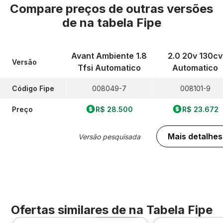
Compare preços de outras versões
de
na tabela Fipe
Avant Ambiente 1.8
2.0 20v 130cv
Versão
Tfsi Automatico
Automatico
Código Fipe
008049-7
008101-9
Preço
R$ 28.500
R$ 23.672
Mais detalhes
Versão pesquisada
Ofertas similares de
na Tabela Fipe
Foto 360º