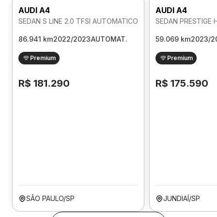
AUDI A4
AUDI A4
SEDAN S LINE 2.0 TFSI AUTOMATICO
86.941 km
2022/2023
AUTOMAT.
59.069 km
2023/2
Premium
Premium
R$ 181.290
R$ 175.590
SÃO PAULO/SP
JUNDIAÍ/SP