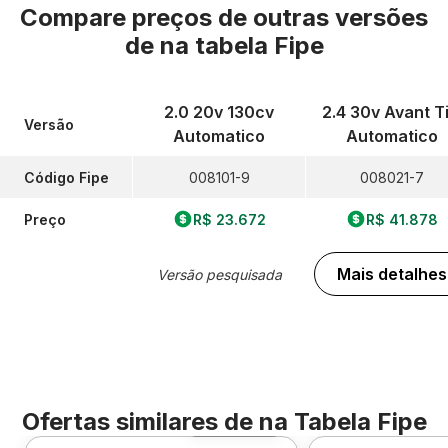
Compare preços de outras versões
de
na tabela Fipe
2.0 20v 130cv
2.4 30v Avant Ti
Versão
Automatico
Automatico
Código Fipe
008101-9
008021-7
Preço
R$ 23.672
R$ 41.878
Mais detalhes
Versão pesquisada
Ofertas similares de
na Tabela Fipe
Foto 360º