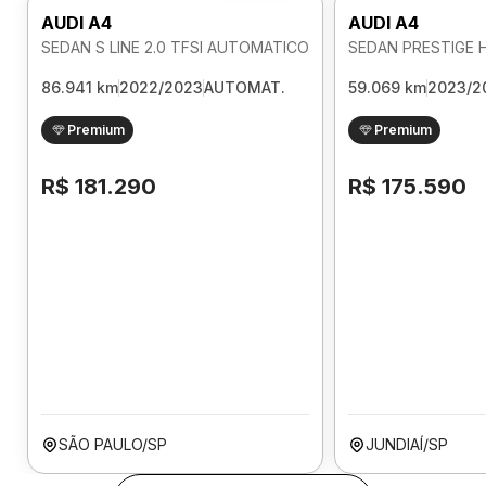
AUDI A4
AUDI A4
SEDAN S LINE 2.0 TFSI AUTOMATICO
86.941 km
2022/2023
AUTOMAT.
59.069 km
2023/2
Premium
Premium
R$ 181.290
R$ 175.590
SÃO PAULO/SP
JUNDIAÍ/SP