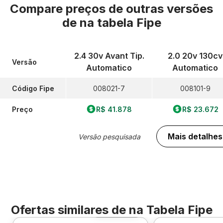
Compare preços de outras versões
de
na tabela Fipe
2.4 30v Avant Tip.
2.0 20v 130cv
Versão
Automatico
Automatico
Código Fipe
008021-7
008101-9
Preço
R$ 41.878
R$ 23.672
Mais detalhes
Versão pesquisada
Ofertas similares de
na Tabela Fipe
Foto 360º