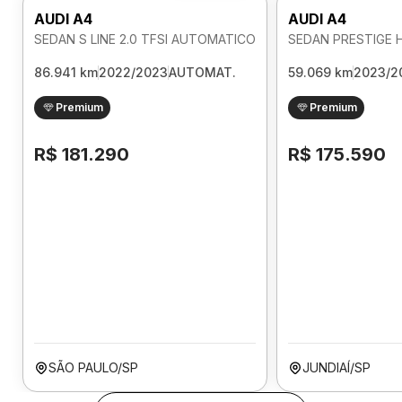
AUDI A4
AUDI A4
SEDAN S LINE 2.0 TFSI AUTOMATICO
86.941 km
2022/2023
AUTOMAT.
59.069 km
2023/2
Premium
Premium
R$ 181.290
R$ 175.590
SÃO PAULO/SP
JUNDIAÍ/SP