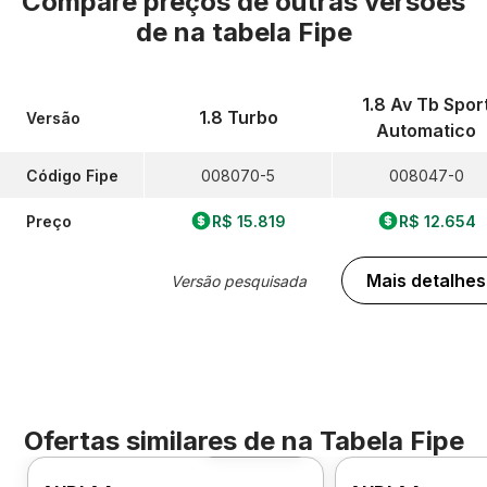
Compare preços de outras versões
de
na tabela Fipe
1.8 Av Tb Spor
1.8 Turbo
Versão
Automatico
Código Fipe
008070-5
008047-0
Preço
R$ 15.819
R$ 12.654
Mais detalhes
Versão pesquisada
Ofertas similares de
na Tabela Fipe
Foto 360º