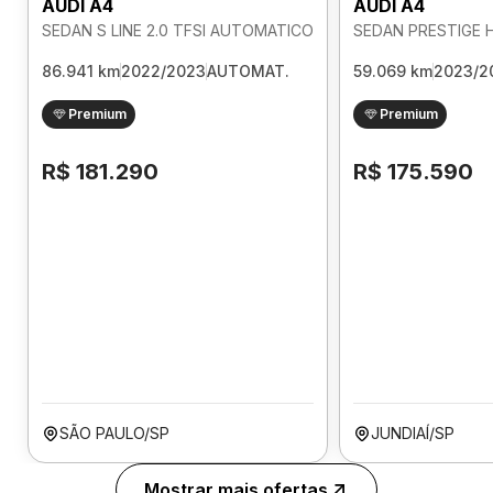
AUDI A4
AUDI A4
SEDAN S LINE 2.0 TFSI AUTOMATICO
86.941 km
2022/2023
AUTOMAT.
59.069 km
2023/2
Premium
Premium
R$ 181.290
R$ 175.590
SÃO PAULO/SP
JUNDIAÍ/SP
Mostrar mais ofertas