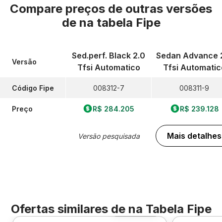
Compare preços de outras versões
de
na tabela Fipe
Sed.perf. Black 2.0
Sedan Advance 
Versão
Tfsi Automatico
Tfsi Automatic
Código Fipe
008312-7
008311-9
Preço
R$ 284.205
R$ 239.128
Mais detalhes
Versão pesquisada
Ofertas similares de
na Tabela Fipe
Foto 360º