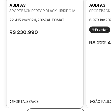
AUDI A3
AUDI A3
SPORTBACK PERFOR BLACK HIBRIDO MHEV 2.0 AUTOMATICO
22.415 km
2024/2024
AUTOMAT.
6.973 km
20
Premium
R$ 230.990
R$ 222.
FORTALEZA/CE
SÃO PAUL