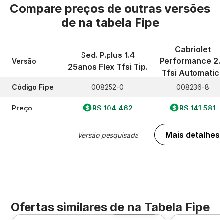
Compare preços de outras versões
de
na tabela Fipe
Cabriolet
Sed. P.plus 1.4
Performance 2
Versão
25anos Flex Tfsi Tip.
Tfsi Automatic
Código Fipe
008252-0
008236-8
Preço
R$ 104.462
R$ 141.581
Mais detalhes
Versão pesquisada
Ofertas similares de
na Tabela Fipe
Foto 360º