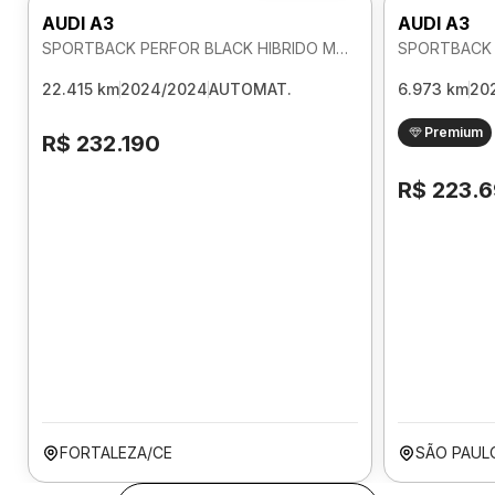
AUDI A3
AUDI A3
SPORTBACK PERFOR BLACK HIBRIDO MHEV 2.0 AUTOMATICO
22.415 km
2024/2024
AUTOMAT.
6.973 km
20
Premium
R$ 232.190
R$ 223.
FORTALEZA/CE
SÃO PAUL