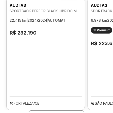
AUDI A3
AUDI A3
SPORTBACK PERFOR BLACK HIBRIDO MHEV 2.0 AUTOMATICO
22.415 km
2024/2024
AUTOMAT.
6.973 km
20
Premium
R$ 232.190
R$ 223.
FORTALEZA/CE
SÃO PAUL