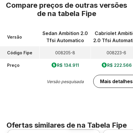
Compare preços de outras versões
de
na tabela Fipe
Sedan Ambition 2.0
Cabriolet Ambit
Versão
Tfsi Automatico
2.0 Tfsi Automat
Código Fipe
008205-8
008223-6
Preço
R$ 134.911
R$ 222.566
Mais detalhes
Versão pesquisada
Ofertas similares de
na Tabela Fipe
Foto 360º