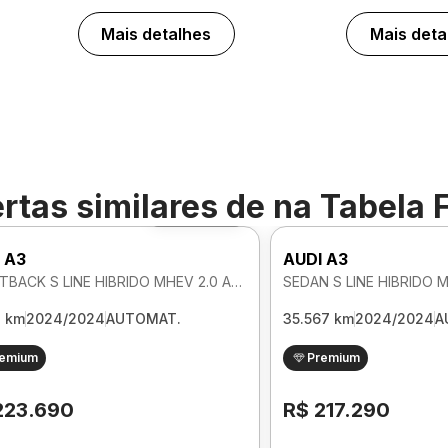
Mais detalhes
Mais deta
rtas similares de
na Tabela 
Foto 360º
 A3
AUDI A3
SPORTBACK S LINE HIBRIDO MHEV 2.0 AUTOMATICO
3 km
2024/2024
AUTOMAT.
35.567 km
2024/2024
A
remium
Premium
223.690
R$ 217.290