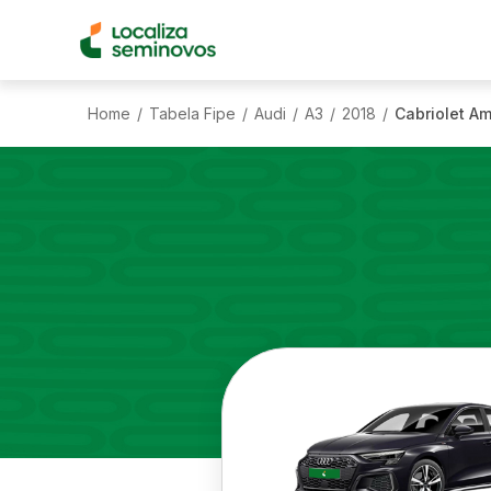
Home
Tabela Fipe
Audi
A3
2018
Cabriolet Am
/
/
/
/
/