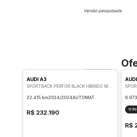
Versão pesquisada
Ofe
Foto 360º
AUDI A3
AUDI
SPORTBACK PERFOR BLACK HIBRIDO MHEV 2.0 AUTOMATICO
22.415 km
2024/2024
AUTOMAT.
6.97
P
R$ 232.190
R$ 