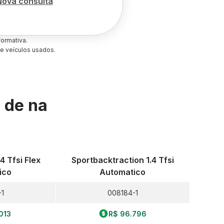
Nova consulta
ormativa.
e veículos usados.
s de
na
4 Tfsi Flex
Sportbacktraction 1.4 Tfsi
ico
Automatico
-1
008184-1
013
R$ 96.796