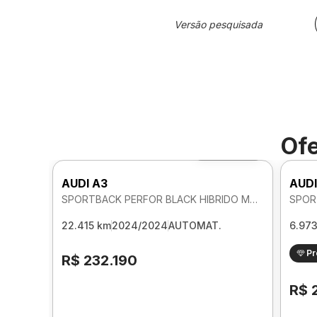
Versão pesquisada
Ofe
Foto 360º
AUDI A3
AUDI
SPORTBACK PERFOR BLACK HIBRIDO MHEV 2.0 AUTOMATICO
22.415 km
2024/2024
AUTOMAT.
6.97
P
R$ 232.190
R$ 