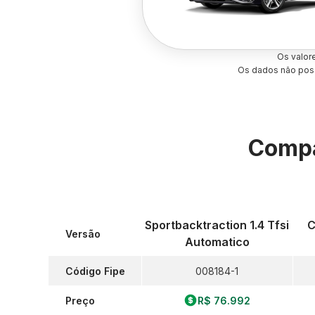
Os valor
Os dados não poss
Compa
Sportbacktraction 1.4 Tfsi
C
Versão
Automatico
Código Fipe
008184-1
Preço
R$ 76.992