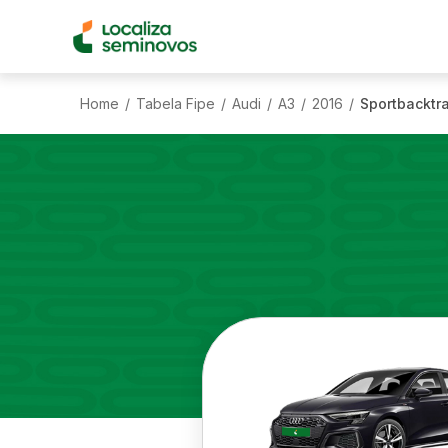
Home
Tabela Fipe
Audi
A3
2016
Sportbacktra
/
/
/
/
/