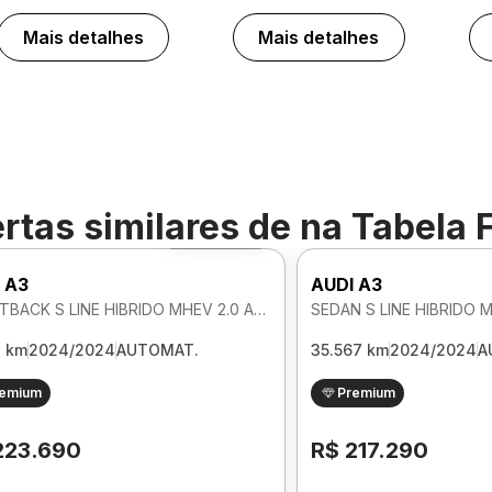
Mais detalhes
Mais detalhes
rtas similares de
na Tabela 
Foto 360º
 A3
AUDI A3
SPORTBACK S LINE HIBRIDO MHEV 2.0 AUTOMATICO
3 km
2024/2024
AUTOMAT.
35.567 km
2024/2024
A
remium
Premium
223.690
R$ 217.290