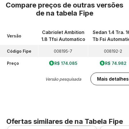
Compare preços de outras versões
de
na tabela Fipe
Cabriolet Ambition
Sedan 1.4 Tra. 1
Versão
1.8 Tfsi Automatico
Tb Fsi Automati
Código Fipe
008195-7
008192-2
Preço
R$ 174.085
R$ 74.982
Mais detalhes
Versão pesquisada
Ofertas similares de
na Tabela Fipe
Foto 360º