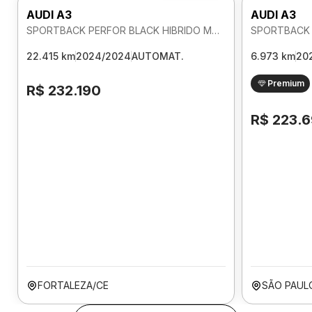
AUDI A3
AUDI A3
SPORTBACK PERFOR BLACK HIBRIDO MHEV 2.0 AUTOMATICO
22.415 km
2024/2024
AUTOMAT.
6.973 km
20
Premium
R$ 232.190
R$ 223.
FORTALEZA/CE
SÃO PAUL