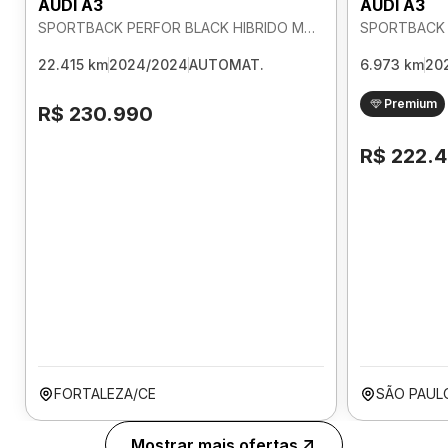
AUDI A3
AUDI A3
SPORTBACK PERFOR BLACK HIBRIDO MHEV 2.0 AUTOMATICO
22.415 km
2024/2024
AUTOMAT.
6.973 km
20
Premium
R$ 230.990
R$ 222.
FORTALEZA/CE
SÃO PAUL
Mostrar mais ofertas