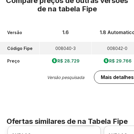
Compare preços de outras versões
de
na tabela Fipe
1.6
1.8 Automatic
Versão
Código Fipe
008040-3
008042-0
Preço
R$ 28.729
R$ 29.766
Mais detalhes
Versão pesquisada
Ofertas similares de
na Tabela Fipe
Foto 360º