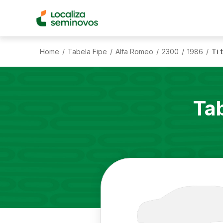
Home
Tabela Fipe
Alfa Romeo
2300
1986
Ti 
/
/
/
/
/
Ta