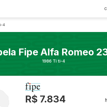
C
ti-4
bela Fipe
Alfa Romeo
2
1986
Ti ti-4
R$ 7.834