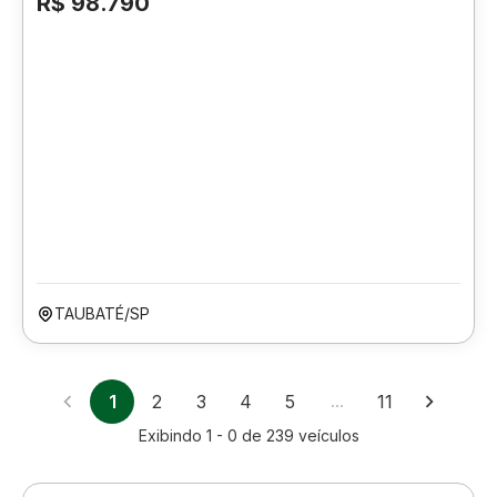
R$ 98.790
TAUBATÉ/SP
1
2
3
4
5
…
11
Exibindo
1 - 0
de
239
veículos