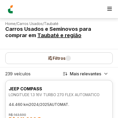
Home
/
Carros Usados
/
Taubaté
Carros Usados e Seminovos para
comprar
em
Taubaté
e região
Filtros
239 veículos
Mais relevantes
JEEP COMPASS
LONGITUDE 1.3 16V TURBO 270 FLEX AUTOMATICO
44.460 km
2024/2025
AUTOMAT.
R$ 143.590