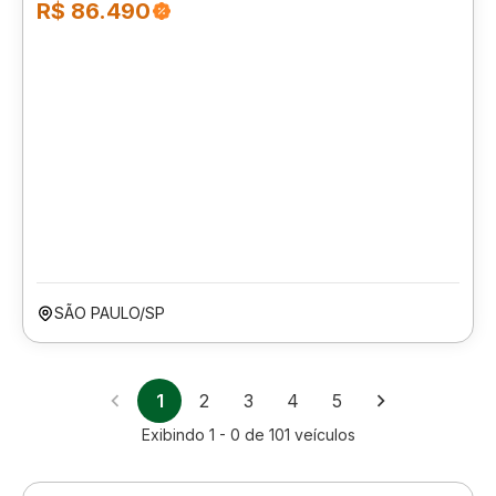
R$ 86.490
SÃO PAULO/SP
1
2
3
4
5
Exibindo
1 - 0
de
101
veículos