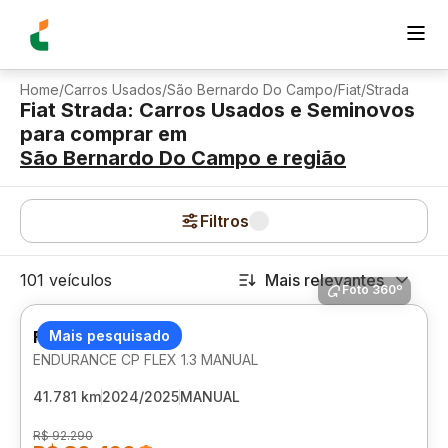
Home
/
Carros Usados
/
São Bernardo Do Campo
/
Fiat
/
Strada
Fiat Strada: Carros Usados e Seminovos
para comprar
em
São Bernardo Do Campo
e região
Filtros
101 veículos
Mais relevantes
Foto 360º
FIAT STRADA
Mais pesquisado
ENDURANCE CP FLEX 1.3 MANUAL
41.781 km
2024/2025
MANUAL
R$ 92.290