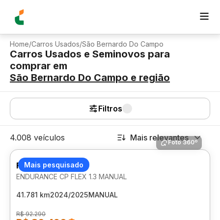
Home
/
Carros Usados
/
São Bernardo Do Campo
Carros Usados e Seminovos para
comprar
em
São Bernardo Do Campo
e região
Filtros
4.008 veículos
Mais relevantes
Foto 360º
FIAT STRADA
Mais pesquisado
ENDURANCE CP FLEX 1.3 MANUAL
41.781 km
2024/2025
MANUAL
R$ 92.290