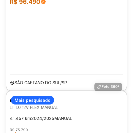
R$ 96.490
SÃO CAETANO DO SUL/SP
Foto 360º
CHEVROLET ONIX
Mais pesquisado
LT 1.0 12V FLEX MANUAL
41.457 km
2024/2025
MANUAL
R$ 75.790