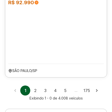
R$ 92.990
SÃO PAULO/SP
1
2
3
4
5
…
175
Exibindo
1 - 0
de
4.008
veículos