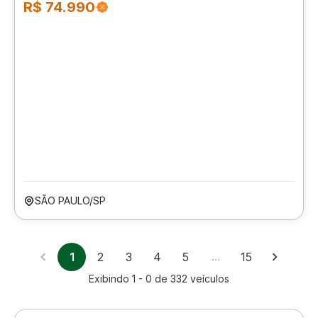
R$ 74.990
SÃO PAULO/SP
1
2
3
4
5
…
15
Exibindo
1 - 0
de
332
veículos