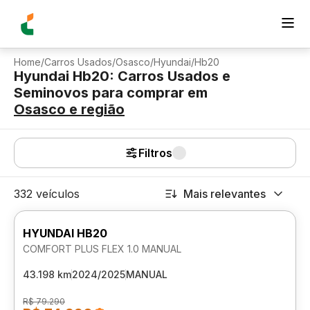
Home
/
Carros Usados
/
Osasco
/
Hyundai
/
Hb20
Hyundai Hb20: Carros Usados e
Seminovos para comprar
em
Osasco
e região
Filtros
332 veículos
Mais relevantes
HYUNDAI HB20
COMFORT PLUS FLEX 1.0 MANUAL
43.198 km
2024/2025
MANUAL
R$ 79.290