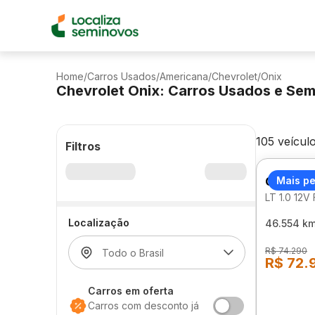
Home
/
Carros Usados
/
Americana
/
Chevrolet
/
Onix
Chevrolet Onix: Carros Usados e Se
105 veícul
Filtros
CHEVRO
Mais p
LT 1.0 12
Localização
46.554 k
R$ 74.290
R$ 72.
Carros em oferta
Carros com desconto já