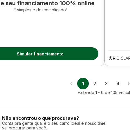
le seu financiamento 100% online
É simples e descomplicado!
Simular financiamento
RIO CLA
1
2
3
4
Exibindo
1 - 0
de
105
veícu
Não encontrou o que procurava?
Conta pra gente qual é o seu carro ideal e nosso time
vai procurar para você.