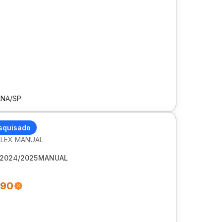
ANA/SP
ET ONIX
squisado
 FLEX MANUAL
2024/2025
MANUAL
990