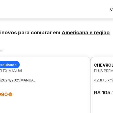
C
minovos para comprar
em
Americana
e região
os
LET ONIX
esquisado
CHEVROL
V FLEX MANUAL
PLUS PREM
m
2024/2025
MANUAL
42.875 km
R$ 105
990