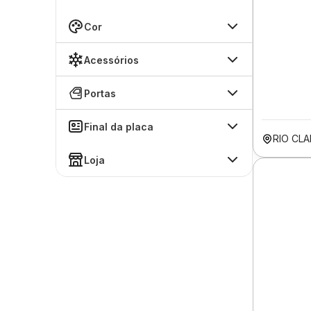
Cor
Acessórios
Portas
Final da placa
RIO CL
Loja