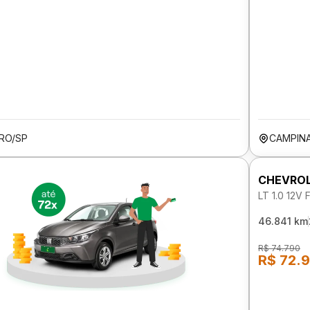
ARO/SP
CAMPIN
CHEVROL
LT 1.0 12V
46.841 km
R$ 74.790
R$ 72.