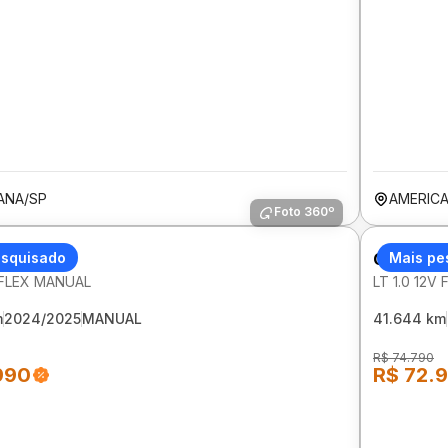
ANA/SP
AMERIC
Foto 360º
LET ONIX
esquisado
CHEVROL
Mais pe
V FLEX MANUAL
LT 1.0 12V
m
2024/2025
MANUAL
41.644 km
R$ 74.790
990
R$ 72.