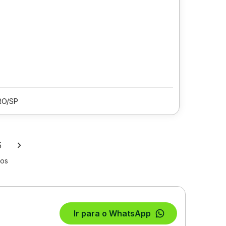
RO/SP
5
los
Ir para o WhatsApp