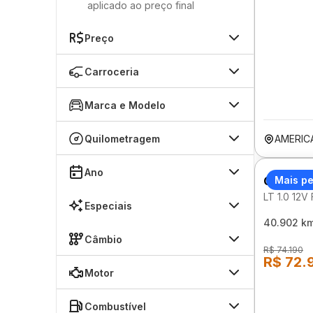
aplicado ao preço final
Preço
Carroceria
Marca e Modelo
Quilometragem
AMERIC
Ano
CHEVRO
Mais p
LT 1.0 12
Especiais
40.902 k
Câmbio
R$ 74.190
R$ 72.
Motor
Combustível