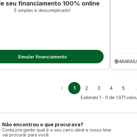
le seu financiamento 100% online
É simples e descomplicado!
Simular financiamento
ARARAS
1
2
3
4
5
Exibindo
1 - 0
de
1.071
veícu
Não encontrou o que procurava?
Conta pra gente qual é o seu carro ideal e nosso time
vai procurar para você.