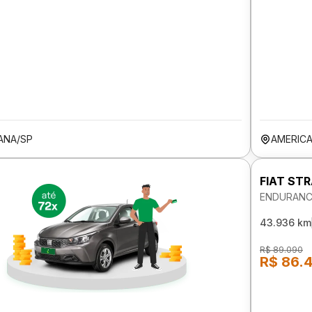
ANA/SP
AMERIC
FIAT ST
ENDURANCE
43.936 km
R$ 89.090
R$ 86.