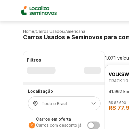
Home
/
Carros Usados
/
Americana
Carros Usados e Seminovos para co
1.071 veícu
Filtros
VOLKSW
TRACK 1.0
Localização
41.962 km
R$ 82.690
R$ 77.
Carros em oferta
Carros com desconto já