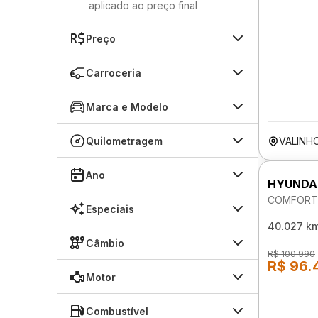
aplicado ao preço final
Preço
Carroceria
Marca e Modelo
Quilometragem
VALINH
Ano
HYUNDA
COMFORT 
Especiais
40.027 k
Câmbio
R$ 100.990
R$ 96.
Motor
Combustível