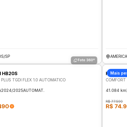
OS/SP
AMERIC
Foto 360º
I HB20S
HYUNDAI
Mais pe
PLUS TGDI FLEX 1.0 AUTOMATICO
COMFORT P
m
2024/2025
AUTOMAT.
41.084 km
R$ 77.590
490
R$ 74.