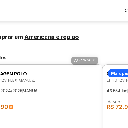
C
mprar
em
Americana
e região
los
Foto 360º
AGEN POLO
CHEVROL
Mais pe
 12V FLEX MANUAL
LT 1.0 12V
2024/2025
MANUAL
46.554 km
R$ 74.290
990
R$ 72.