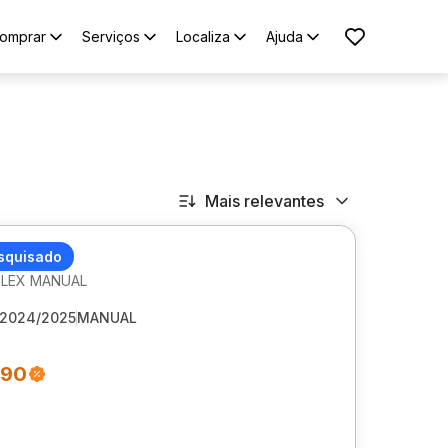
omprar
Serviços
Localiza
Ajuda
Mais relevantes
ET ONIX
squisado
 FLEX MANUAL
2024/2025
MANUAL
990