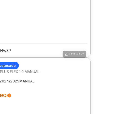
ANA/SP
Foto 360º
 HB20
squisado
LUS FLEX 1.0 MANUAL
2024/2025
MANUAL
990