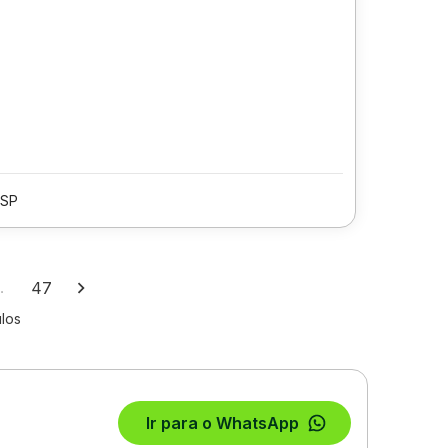
/SP
…
47
los
Ir para o WhatsApp