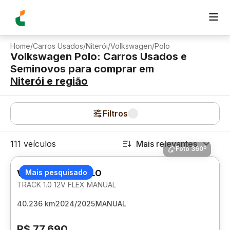
Home
/
Carros Usados
/
Niterói
/
Volkswagen
/
Polo
Volkswagen Polo: Carros Usados e
Seminovos para comprar
em
Niterói
e região
Filtros
111 veículos
Mais relevantes
Foto 360º
VOLKSWAGEN POLO
Mais pesquisado
TRACK 1.0 12V FLEX MANUAL
40.236 km
2024/2025
MANUAL
R$ 77.690