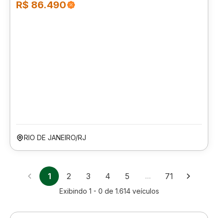
R$ 86.490
RIO DE JANEIRO/RJ
1
2
3
4
5
…
71
Exibindo
1 - 0
de
1.614
veículos