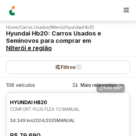
Home
/
Carros Usados
/
Niterói
/
Hyundai
/
Hb20
Hyundai Hb20: Carros Usados e
Seminovos para comprar
em
Niterói
e região
Filtros
106 veículos
Mais relevantes
Foto 360º
HYUNDAI HB20
COMFORT PLUS FLEX 1.0 MANUAL
34.349 km
2024/2025
MANUAL
R$ 79.690