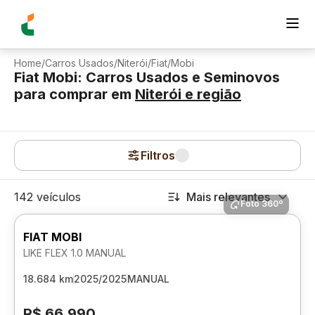
Home
/
Carros Usados
/
Niterói
/
Fiat
/
Mobi
Fiat Mobi: Carros Usados e Seminovos
para comprar
em
Niterói
e região
Filtros
142 veículos
Mais relevantes
Foto 360º
FIAT MOBI
LIKE FLEX 1.0 MANUAL
18.684 km
2025/2025
MANUAL
R$ 66.990