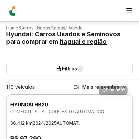
Home
/
Carros Usados
/
Itaguaí
/
Hyundai
Hyundai: Carros Usados e Seminovos
para comprar
em
Itaguaí
e região
Filtros
119 veículos
Mais relevantes
Foto 360º
HYUNDAI HB20
COMFORT PLUS TGDI FLEX 1.0 AUTOMATICO
36.412 km
2024/2025
AUTOMAT.
R$ 97.290