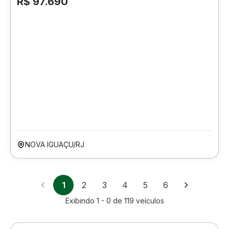
R$ 97.690
NOVA IGUAÇU/RJ
1
2
3
4
5
6
Exibindo
1 - 0
de
119
veículos