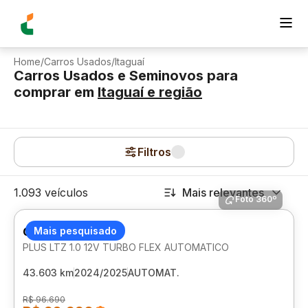
Home
/
Carros Usados
/
Itaguaí
Carros Usados e Seminovos para
comprar
em
Itaguaí
e região
Filtros
1.093 veículos
Mais relevantes
Foto 360º
CHEVROLET ONIX
Mais pesquisado
PLUS LTZ 1.0 12V TURBO FLEX AUTOMATICO
43.603 km
2024/2025
AUTOMAT.
R$ 96.690