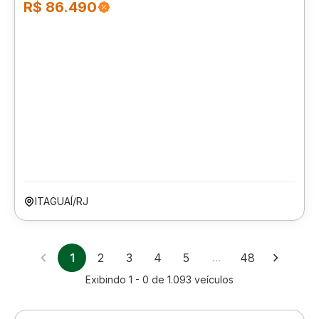
R$ 86.490
ITAGUAÍ/RJ
1
2
3
4
5
…
48
Exibindo
1 - 0
de
1.093
veículos