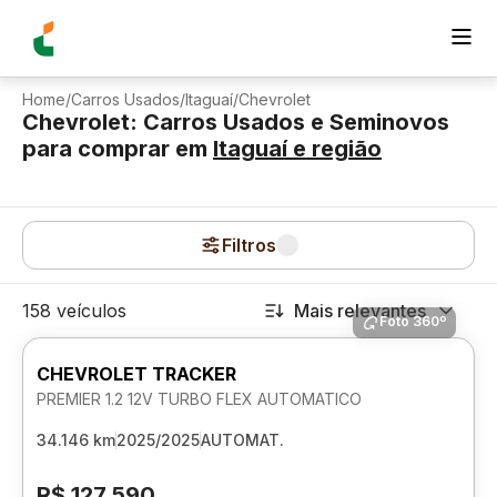
Home
/
Carros Usados
/
Itaguaí
/
Chevrolet
Chevrolet: Carros Usados e Seminovos
para comprar
em
Itaguaí
e região
Filtros
158 veículos
Mais relevantes
Foto 360º
CHEVROLET TRACKER
PREMIER 1.2 12V TURBO FLEX AUTOMATICO
34.146 km
2025/2025
AUTOMAT.
R$ 127.590