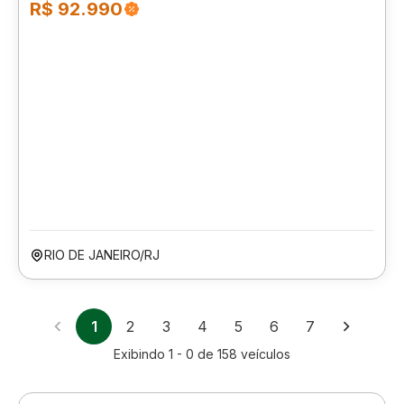
R$ 92.990
RIO DE JANEIRO/RJ
1
2
3
4
5
6
7
Exibindo
1 - 0
de
158
veículos