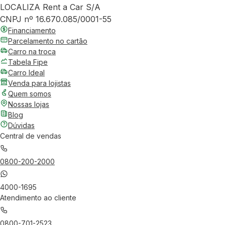
LOCALIZA Rent a Car S/A
CNPJ nº 16.670.085/0001-55
Financiamento
Parcelamento no cartão
Carro na troca
Tabela Fipe
Carro Ideal
Venda para lojistas
Quem somos
Nossas lojas
Blog
Dúvidas
Central de vendas
0800-200-2000
4000-1695
Atendimento ao cliente
0800-701-2523