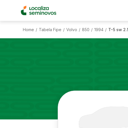
Home
Tabela Fipe
Volvo
850
1994
T-5 sw 2.
/
/
/
/
/