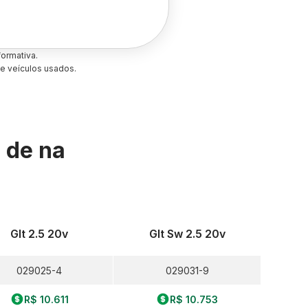
ormativa.
e veículos usados.
s de
na
Glt 2.5 20v
Glt Sw 2.5 20v
029025-4
029031-9
R$ 10.611
R$ 10.753